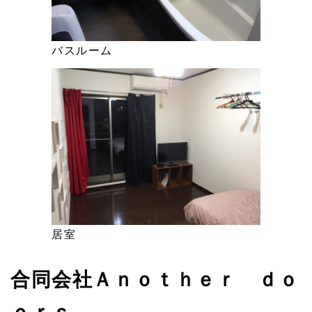
バスルーム
居室
合同会社Ａｎｏｔｈｅｒ ｄｏ