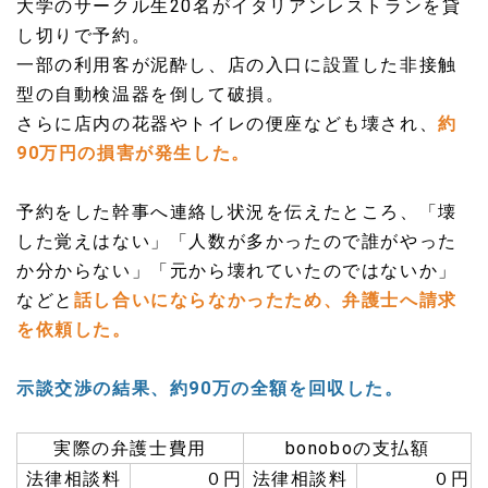
大学のサークル生20名がイタリアンレストランを貸
し切りで予約。
一部の利用客が泥酔し、店の入口に設置した非接触
型の自動検温器を倒して破損。
さらに店内の花器やトイレの便座なども壊され、
約
90万円の損害が発生した。
予約をした幹事へ連絡し状況を伝えたところ、「壊
した覚えはない」「人数が多かったので誰がやった
か分からない」「元から壊れていたのではないか」
などと
話し合いにならなかったため、弁護士へ請求
を依頼した。
示談交渉の結果、約90万の全額を回収した。
実際の弁護士費用
bonoboの支払額
法律相談料
０円
法律相談料
０円